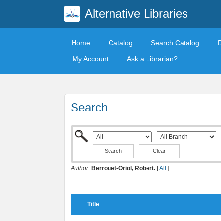
Alternative Libraries
Home
Catalog
Search Catalog
My Account
Ask a Librarian?
Search
Clear
Author:
Berrouët-Oriol, Robert.
[
All
]
Title