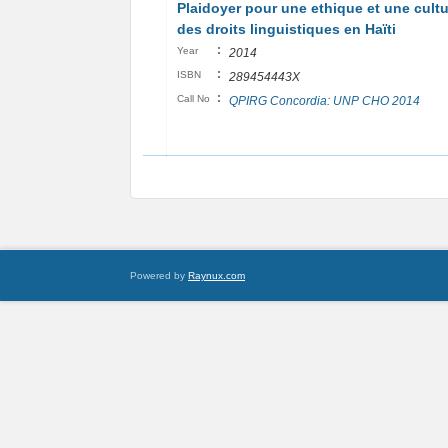
Plaidoyer pour une ethique et une cult
des droits linguistiques en Haïti
:
Year
2014
:
ISBN
289454443X
:
Call No
QPIRG Concordia: UNP CHO 2014
Powered by
Raynux.com