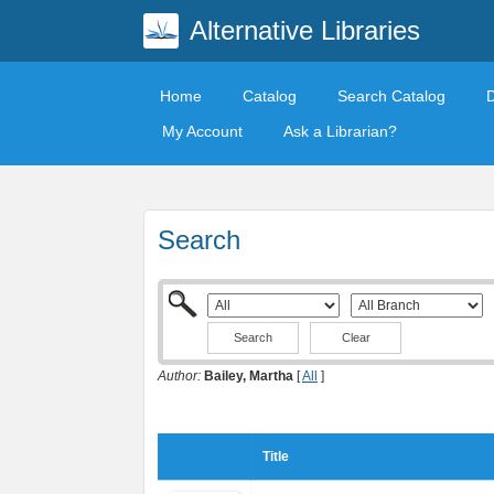
Alternative Libraries
Home
Catalog
Search Catalog
My Account
Ask a Librarian?
Search
Clear
Author:
Bailey, Martha
[
All
]
Title