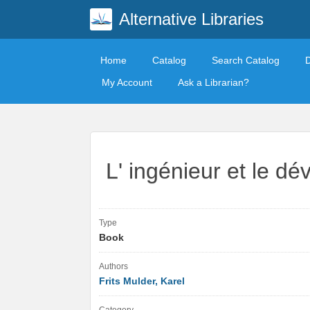
Alternative Libraries
Home
Catalog
Search Catalog
My Account
Ask a Librarian?
L' ingénieur et le d
Type
Book
Authors
Frits Mulder, Karel